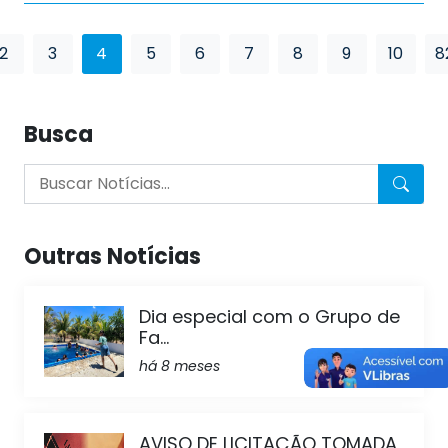
2
3
4
5
6
7
8
9
10
8
Busca
Outras Notícias
Dia especial com o Grupo de
Fa...
há 8 meses
AVISO DE LICITAÇÃO TOMADA