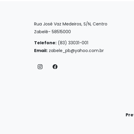
Rua José Vaz Medeiros, S/N, Centro
Zabelê- 58515000
Telefone:
(83) 33031-001
Email:
zabele_pb@yahoo.com.br
Pre