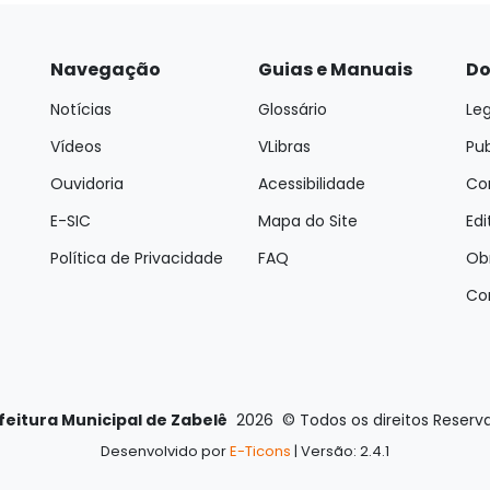
Navegação
Guias e Manuais
Do
Notícias
Glossário
Leg
Vídeos
VLibras
Pu
Ouvidoria
Acessibilidade
Con
E-SIC
Mapa do Site
Edi
Política de Privacidade
FAQ
Ob
Co
feitura Municipal de Zabelê
2026
©
Todos os direitos Reserv
Desenvolvido por
E-Ticons
| Versão: 2.4.1