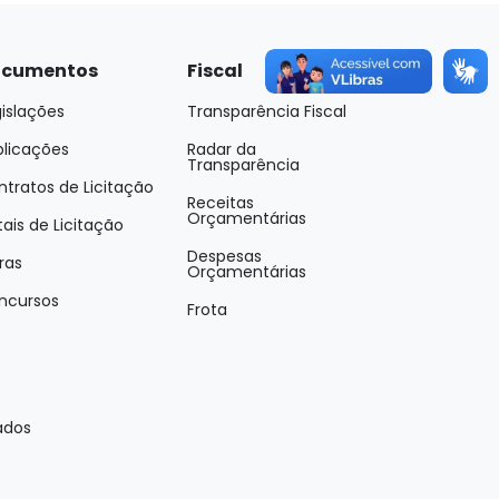
cumentos
Fiscal
islações
Transparência Fiscal
blicações
Radar da
Transparência
tratos de Licitação
Receitas
Orçamentárias
tais de Licitação
Despesas
ras
Orçamentárias
ncursos
Frota
ados