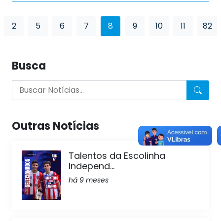
2
5
6
7
8
9
10
11
82
Busca
Outras Notícias
Talentos da Escolinha
Independ...
há 9 meses