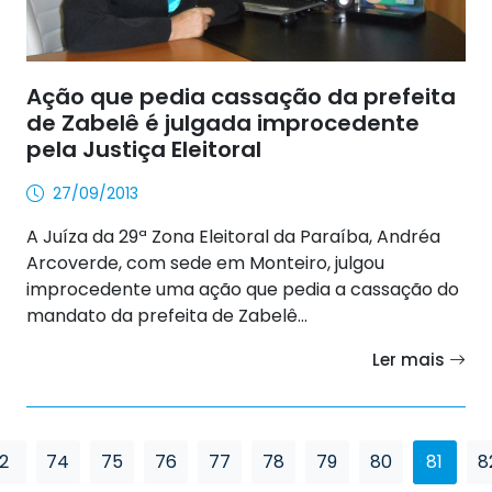
Ação que pedia cassação da prefeita
de Zabelê é julgada improcedente
pela Justiça Eleitoral
27/09/2013
A Juíza da 29ª Zona Eleitoral da Paraíba, Andréa
Arcoverde, com sede em Monteiro, julgou
improcedente uma ação que pedia a cassação do
mandato da prefeita de Zabelê...
Ler mais
2
74
75
76
77
78
79
80
81
8