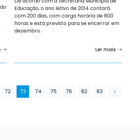
De acordo com a Secretaria Municipal de
ado
Educação, o ano letivo de 2014 contará
com 200 dias, com carga horária de 800
horas e está previsto para se encerrar em
a
dezembro.
s
Ler mais
72
73
74
75
76
82
83
›