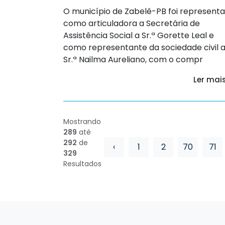
O município de Zabelê-PB foi represent
como articuladora a Secretária de
Assistência Social a Sr.ª Gorette Leal e
como representante da sociedade civil 
Sr.ª Nailma Aureliano, com o compr
Ler mai
Mostrando
289
até
292
de
‹
1
2
70
71
329
Resultados