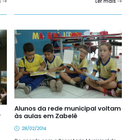
s
Ler mais
Alunos da rede municipal voltam
o
às aulas em Zabelê
28/02/2014