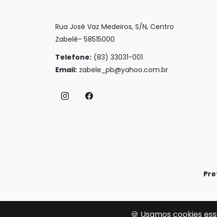
Rua José Vaz Medeiros, S/N, Centro
Zabelê- 58515000
Telefone:
(83) 33031-001
Email:
zabele_pb@yahoo.com.br
Pre
🍪 Usamos cookies ess