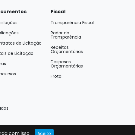
cumentos
Fiscal
islações
Transparência Fiscal
blicações
Radar da
Transparência
tratos de Licitação
Receitas
Orçamentárias
tais de Licitação
Despesas
ras
Orçamentárias
ncursos
Frota
ados
rda com isso.
Aceito