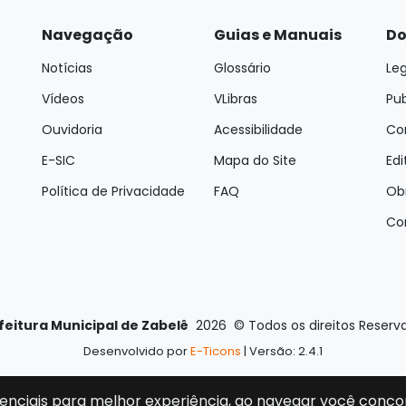
Navegação
Guias e Manuais
Do
Notícias
Glossário
Leg
Vídeos
VLibras
Pu
Ouvidoria
Acessibilidade
Con
E-SIC
Mapa do Site
Edi
Política de Privacidade
FAQ
Ob
Co
feitura Municipal de Zabelê
2026
©
Todos os direitos Reserv
Desenvolvido por
E-Ticons
| Versão: 2.4.1
enciais para melhor experiência, ao navegar você conco