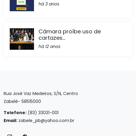
há 3 anos
Câmara proíbe uso de
cartazes...
há 12 anos
Rua José Vaz Medeiros, S/N, Centro
Zabelê- 58515000
Telefone:
(83) 33031-001
Email:
zabele_pb@yahoo.com.br