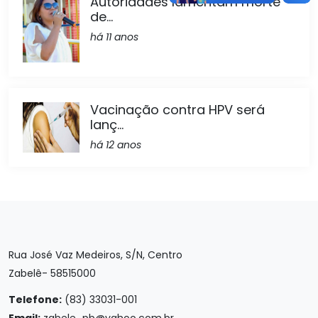
Autoridades lamentam morte
de...
há 11 anos
Vacinação contra HPV será
lanç...
há 12 anos
Rua José Vaz Medeiros, S/N, Centro
Zabelê- 58515000
Telefone:
(83) 33031-001
Email:
zabele_pb@yahoo.com.br