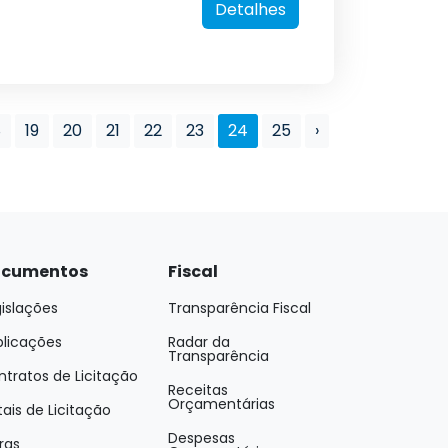
Detalhes
8
19
20
21
22
23
24
25
›
cumentos
Fiscal
islações
Transparência Fiscal
blicações
Radar da
Transparência
tratos de Licitação
Receitas
Orçamentárias
tais de Licitação
Despesas
ras