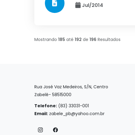
Jul/2014
Mostrando
185
até
192
de
196
Resultados
Rua José Vaz Medeiros, S/N, Centro
Zabelê- 58515000
Telefone:
(83) 33031-001
Email:
zabele_pb@yahoo.com.br