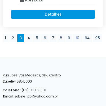
Abr/2026
Detalhes
1
2
3
4
5
6
7
8
9
10
94
95
Rua José Vaz Medeiros, S/N, Centro
Zabelê- 58515000
Telefone:
(83) 33031-001
Email:
zabele_pb@yahoo.com.br