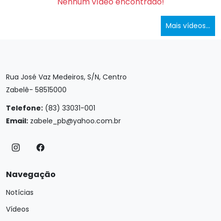
Nenhum vídeo encontrado!
Mais vídeos...
Rua José Vaz Medeiros, S/N, Centro
Zabelê- 58515000
Telefone:
(83) 33031-001
Email:
zabele_pb@yahoo.com.br
Navegação
Notícias
Vídeos