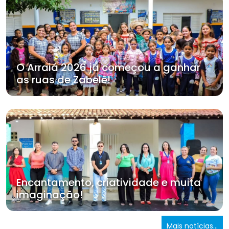
O Arraiá 2026 já começou a ganhar
as ruas de Zabelê!
Encantamento, criatividade e muita
imaginação!
Mais notícias...