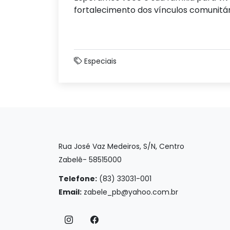
fortalecimento dos vínculos comunitár
Especiais
Rua José Vaz Medeiros, S/N, Centro
Zabelê- 58515000
Telefone:
(83) 33031-001
Email:
zabele_pb@yahoo.com.br