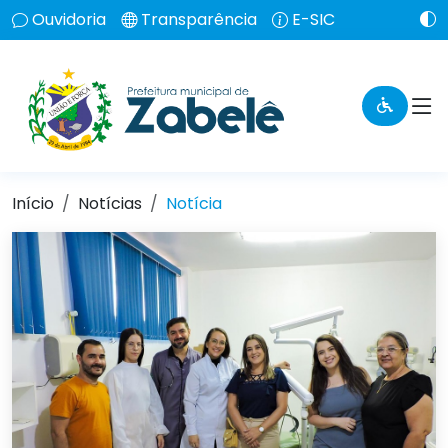
Ouvidoria
Transparência
E-SIC
Início
Notícias
Notícia