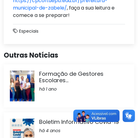
https://cpcon.uepb.edu.br/prefeitura-
municipal-de-zabele/
, faça a sua leitura e
comece a se preparar!
Especiais
Outras Notícias
Formação de Gestores
Escolares...
há 1 ano
Boletim Informativo Covid-19
há 4 anos