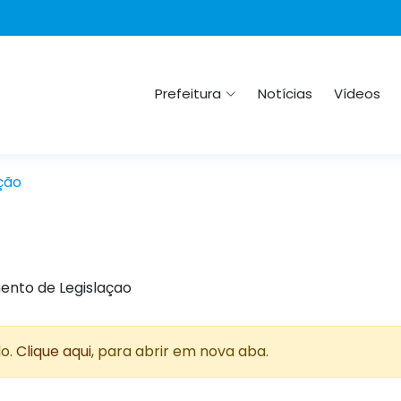
Prefeitura
Notícias
Vídeos
ção
ento de Legislaçao
do.
Clique aqui
, para abrir em nova aba.