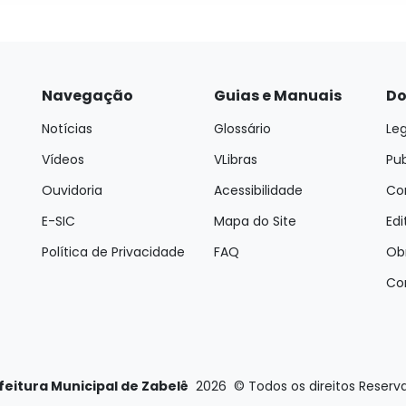
Navegação
Guias e Manuais
Do
Notícias
Glossário
Leg
Vídeos
VLibras
Pu
Ouvidoria
Acessibilidade
Con
E-SIC
Mapa do Site
Edi
Política de Privacidade
FAQ
Ob
Co
feitura Municipal de Zabelê
2026
©
Todos os direitos Reserv