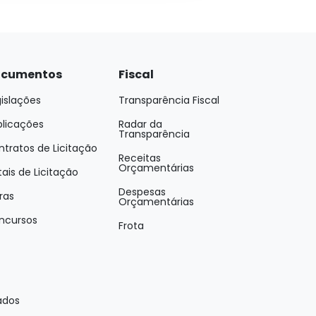
cumentos
Fiscal
islações
Transparência Fiscal
blicações
Radar da
Transparência
tratos de Licitação
Receitas
Orçamentárias
tais de Licitação
Despesas
ras
Orçamentárias
ncursos
Frota
ados