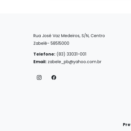
Rua José Vaz Medeiros, S/N, Centro
Zabelê- 58515000
Telefone:
(83) 33031-001
Email:
zabele_pb@yahoo.com.br
Pre